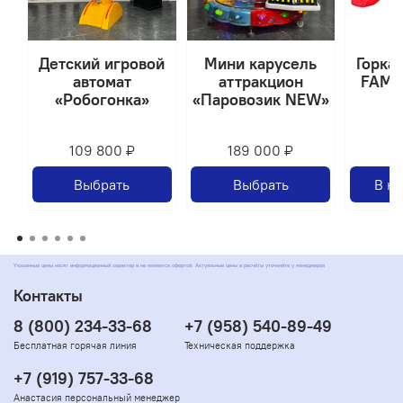
Детский игровой
Мини карусель
Горка
автомат
аттракцион
FAMIL
«Робогонка»
«Паровозик NEW»
109 800 ₽
189 000 ₽
1
Выбрать
Выбрать
В к
Указанные цены носят информационный характер и не являются офертой. Актуальные цены и расчёты уточняйте у менеджеров
Контакты
8 (800) 234-33-68
+7 (958) 540-89-49
Бесплатная горячая линия
Техническая поддержка
+7 (919) 757-33-68
Анастасия персональный менеджер