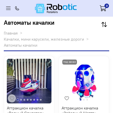
0
Автоматы качалки
Главная
Качалки, мини карусели, железные дороги
Автоматы качалки
Аттракцион качалка
Аттракцион качалка
«Водный Спидстер»
«Звёздный Шаттл»