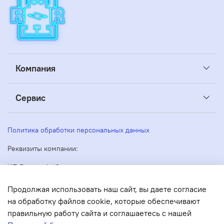
Компания
Сервис
Политика обработки персональных данных
Реквизиты компании:
ИП Беляев А. Ю.
ИНН: 263605160270
Адрес: 355035, Россия, Ставропольский край, Ставрополь,
Продолжая использовать наш сайт, вы даете согласие
Кулакова 51
на обработку файлов cookie, которые обеспечивают
ОГРН/ОГРНИП: 304263530000073
правильную работу сайта и соглашаетесь с нашей