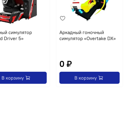
ный симулятор
Аркадный гоночный
Д
d Driver 5»
симулятор «Overtake DX»
с
«
4
0 ₽
В корзину
В корзину