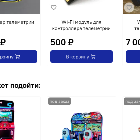
ер телеметрии
Wi-Fi модуль для
W
контроллера телеметрии
те
 ₽
500 ₽
7 0
орзину
В корзину
ет подойти: