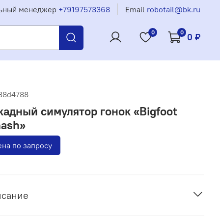
ьный менеджер
+79197573368
Email
robotail@bk.ru
0
0
0 ₽
38d4788
кадный симулятор гонок «Bigfoot
ash»
на по запросу
исание