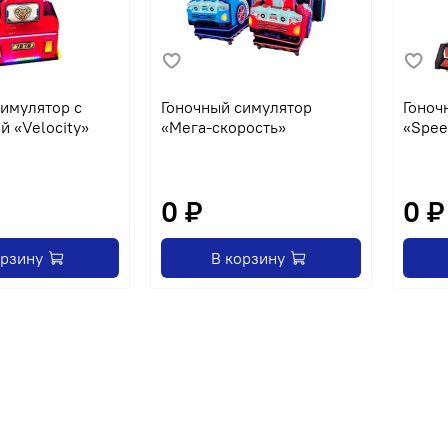
симулятор с
Гоночный симулятор
Гоноч
й «Velocity»
«Мега-скорость»
«Spee
0 ₽
0 ₽
орзину
В корзину