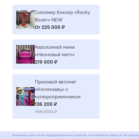
Силомер боксер «Rocky
Boxer» NEW
От
225 000 ₽
Аэрохоккей мини
«Неоновый матч»
219 000 ₽
Призовой автомат
«Космозаяц» с
купюроприемником
136 200 ₽
158 000 ₽
Указанные цены носят информационный характер и не являются офертой. Актуальны