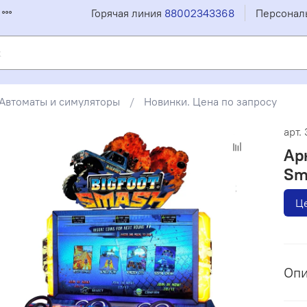
Горячая линия
88002343368
Персонал
Автоматы и симуляторы
Новинки. Цена по запросу
арт.
Ар
Sm
Це
Оп