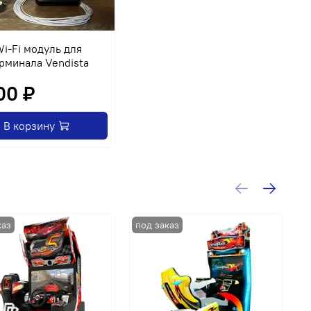
i-Fi модуль для
рминала Vendista
00 ₽
В корзину
-