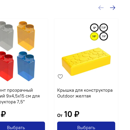
нт прозрачный
Крышка для конструктора
Э
ий 9x4,5x15 см для
Outdoor желтая
к
руктора 7,5"
 ₽
10 ₽
От
Выбрать
Выбрать