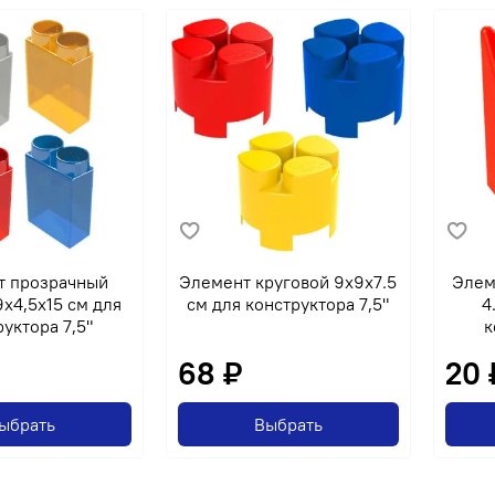
т прозрачный
Элемент круговой 9x9x7.5
Элем
x4,5x15 см для
см для конструктора 7,5"
4
уктора 7,5"
к
68 ₽
20 
ыбрать
Выбрать