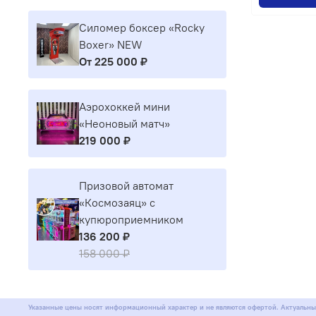
Силомер боксер «Rocky
Boxer» NEW
От
225 000 ₽
Аэрохоккей мини
«Неоновый матч»
219 000 ₽
Призовой автомат
«Космозаяц» с
купюроприемником
136 200 ₽
158 000 ₽
Указанные цены носят информационный характер и не являются офертой. Актуальны