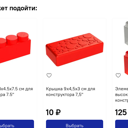
ет подойти:
x4.5x7.5 см для
Крышка 9x4,5x3 см для
Элеме
ра 7.5"
конструктора 7,5"
высок
конст
10 ₽
125
ыбрать
Выбрать