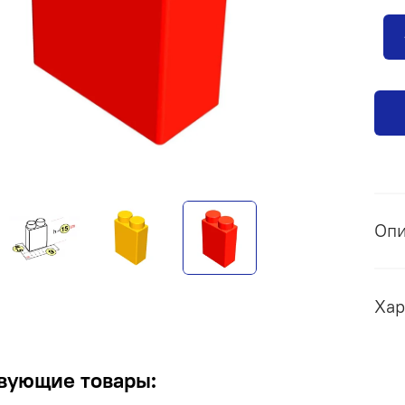
Оп
Хар
вующие товары: