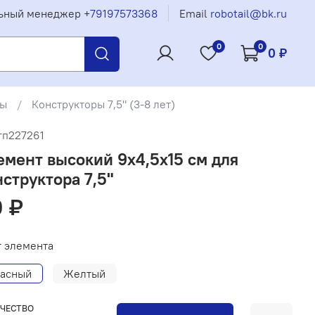
ьный менеджер
+79197573368
Email
robotail@bk.ru
0
0
0 ₽
ры
Конструкторы 7,5" (3-8 лет)
гп227261
емент высокий 9x4,5x15 см для
нструктора 7,5"
 ₽
 элемента
асный
Желтый
ЧЕСТВО