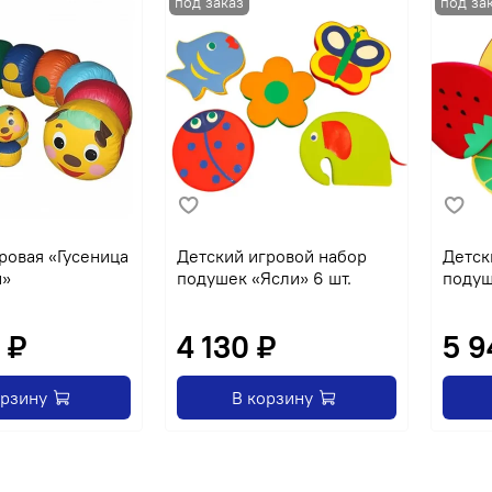
ровая «Гусеница
Детский игровой набор
Детск
й»
подушек «Ясли» 6 шт.
подуш
 ₽
4 130 ₽
5 9
орзину
В корзину