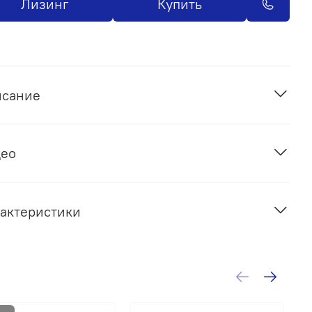
Лизинг
Купить
исание
део
актеристики