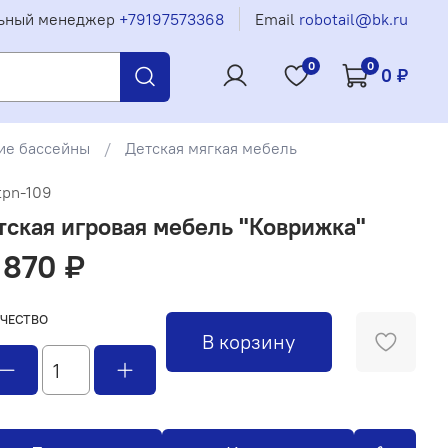
ьный менеджер
+79197573368
Email
robotail@bk.ru
0
0
0 ₽
ие бассейны
Детская мягкая мебель
tpn-109
тская игровая мебель "Коврижка"
 870 ₽
ЧЕСТВО
В корзину