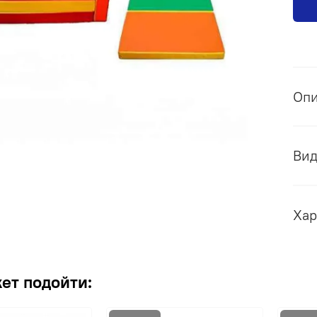
Оп
Ви
Хар
ет подойти: