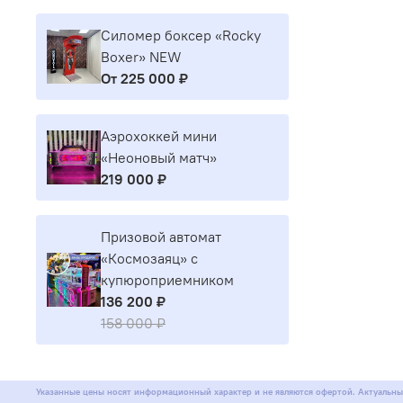
Силомер боксер «Rocky
Boxer» NEW
От
225 000 ₽
Аэрохоккей мини
«Неоновый матч»
219 000 ₽
Призовой автомат
«Космозаяц» с
купюроприемником
136 200 ₽
158 000 ₽
Указанные цены носят информационный характер и не являются офертой. Актуальны