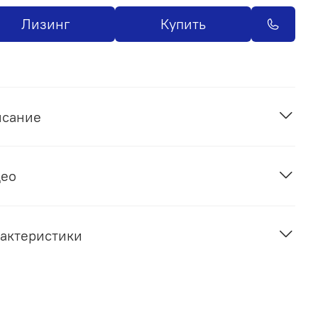
Лизинг
Купить
исание
део
актеристики