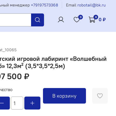
ьный менеджер
+79197573368
Email
robotail@bk.ru
0
0
0 ₽
at_10065
тский игровой лабиринт «Волшебный
» 12,3м² (3,5*3,5*2,5м)
7 500 ₽
ЧЕСТВО
В корзину