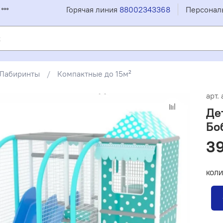
Горячая линия
88002343368
Персонал
Лабиринты
Компактные до 15м²
арт.
Де
Боб
39
КОЛИ