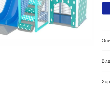
Оп
Ви
Хар