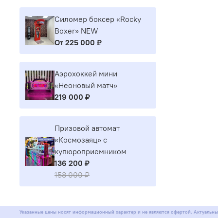
Силомер боксер «Rocky
Boxer» NEW
От
225 000 ₽
Аэрохоккей мини
«Неоновый матч»
219 000 ₽
Призовой автомат
«Космозаяц» с
купюроприемником
136 200 ₽
158 000 ₽
Указанные цены носят информационный характер и не являются офертой. Актуальны