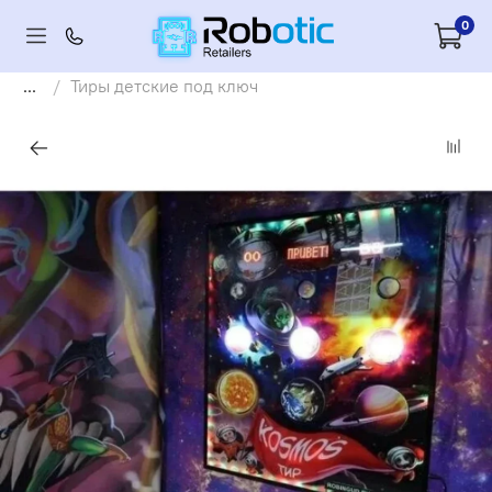
0
...
Тиры детские под ключ