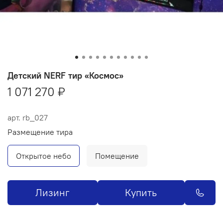
Детский NERF тир «Космос»
1 071 270 ₽
арт.
rb_027
Размещение тира
Открытое небо
Помещение
Лизинг
Купить