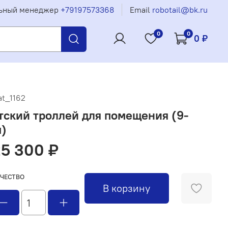
ьный менеджер
+79197573368
Email
robotail@bk.ru
0
0
0 ₽
at_1162
тский троллей для помещения (9-
м)
5 300 ₽
ЧЕСТВО
В корзину