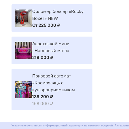
Силомер боксер «Rocky
Boxer» NEW
От
225 000 ₽
Аэрохоккей мини
«Неоновый матч»
219 000 ₽
Призовой автомат
«Космозаяц» с
купюроприемником
136 200 ₽
158 000 ₽
Указанные цены носят информационный характер и не являются офертой. Актуальны