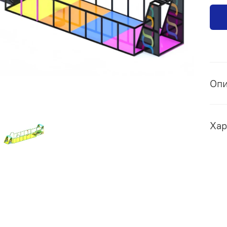
Оп
Хар