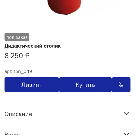
Дидактический столик
8 250 ₽
арт.
tpn_049
Лизинг
Купить
Описание
Видео