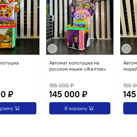
олотушка
Автомат колотушка на
Автом
русском языке «Желтик»
море
155 000 ₽
155 0
00 ₽
145 000 ₽
145
орзину
В корзину