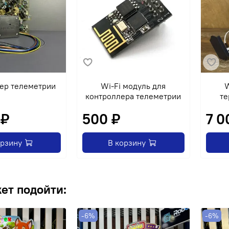
ер телеметрии
Wi-Fi модуль для
W
контроллера телеметрии
те
 ₽
500 ₽
7 0
орзину
В корзину
ет подойти:
-6%
-6%