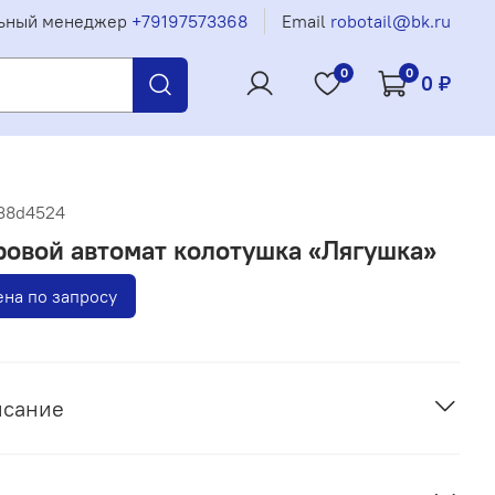
ьный менеджер
+79197573368
Email
robotail@bk.ru
0
0
0 ₽
38d4524
ровой автомат колотушка «Лягушка»
на по запросу
исание