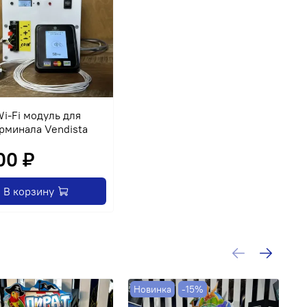
i-Fi модуль для
рминала Vendista
00 ₽
В корзину
Новинка
-15%