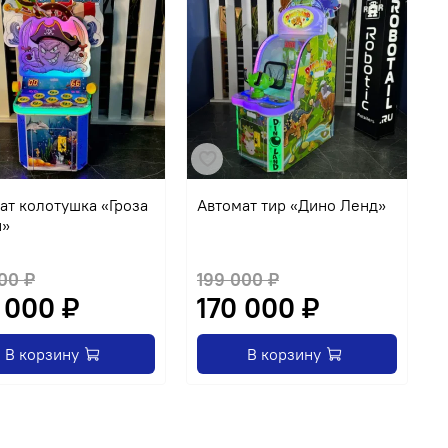
ат колотушка «Гроза
Автомат тир «Дино Ленд»
А
й»
р
00 ₽
199 000 ₽
 000 ₽
170 000 ₽
В корзину
В корзину