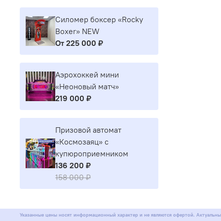
Силомер боксер «Rocky
Boxer» NEW
От
225 000 ₽
Аэрохоккей мини
«Неоновый матч»
219 000 ₽
Призовой автомат
«Космозаяц» с
купюроприемником
136 200 ₽
158 000 ₽
Указанные цены носят информационный характер и не являются офертой. Актуальны