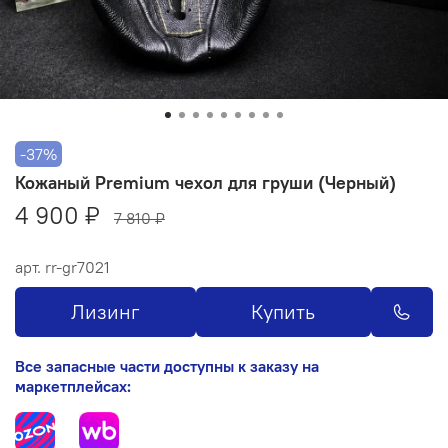
-37%
Кожаный Premium чехол для груши (Черный)
4 900 ₽
7 810 ₽
арт.
rr-gr7021
Лизинг
Купить
Все запасные части доступны к заказу на
маркетплейсах: