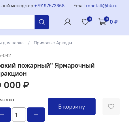
ьный менеджер
+79197573368
Email
robotail@bk.ru
0
0
0 ₽
 для парка
Призовые Аркады
v-042
овкий пожарный" Ярмарочный
тракцион
 000 ₽
ЧЕСТВО
В корзину