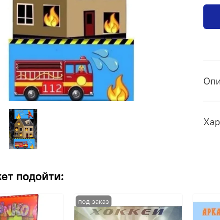
Оп
Хар
ет подойти: