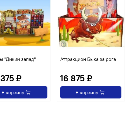
ы "Дикий запад"
Аттракцион Быка за рога
А
п
 375 ₽
16 875 ₽
О
В корзину
В корзину