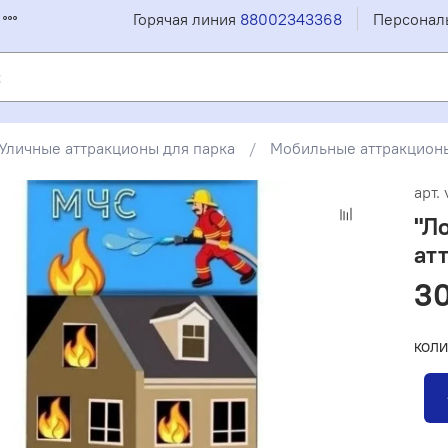
Горячая линия
88002343368
Персонал
Уличные аттракционы для парка
Мобильные аттракционы
арт.
"Л
ат
30
КОЛИ