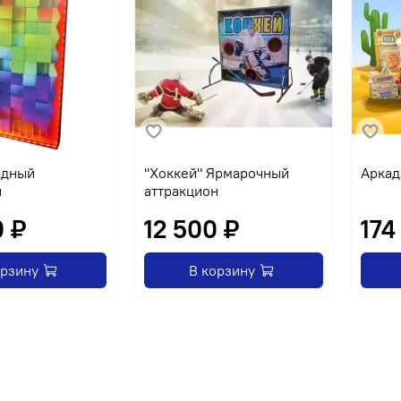
адный
"Хоккей" Ярмарочный
Аркад
н
аттракцион
0 ₽
12 500 ₽
174
орзину
В корзину