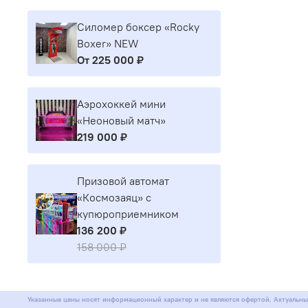
Силомер боксер «Rocky
Boxer» NEW
От
225 000 ₽
Аэрохоккей мини
«Неоновый матч»
219 000 ₽
Призовой автомат
«Космозаяц» с
купюроприемником
136 200 ₽
158 000 ₽
Указанные цены носят информационный характер и не являются офертой. Актуальны