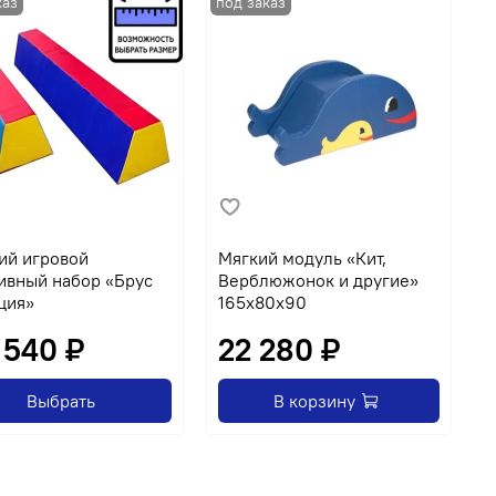
ий игровой
Мягкий модуль «Кит,
Д
ивный набор «Брус
Верблюжонок и другие»
с
ция»
165х80х90
«
 540 ₽
22 280 ₽
Выбрать
В корзину