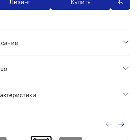
Лизинг
Купить
исание
део
актеристики