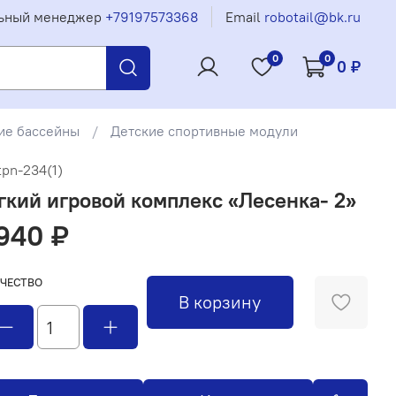
ьный менеджер
+79197573368
Email
robotail@bk.ru
0
0
0 ₽
ие бассейны
Детские спортивные модули
tpn-234(1)
гкий игровой комплекс «Лесенка- 2»
940 ₽
ЧЕСТВО
В корзину