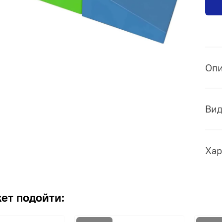
Оп
Ви
Хар
ет подойти: