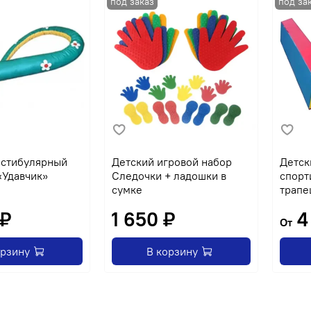
естибулярный
Детский игровой набор
Детск
«Удавчик»
Следочки + ладошки в
спорт
сумке
трапе
 ₽
1 650 ₽
4
От
орзину
В корзину