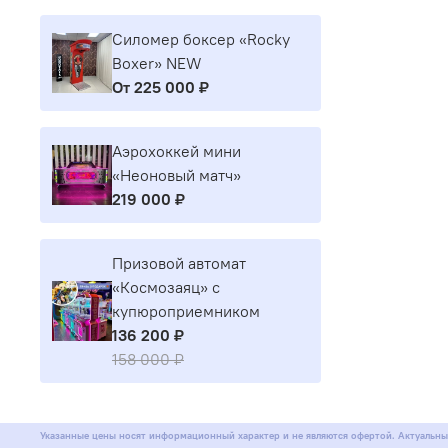
Силомер боксер «Rocky
Boxer» NEW
От
225 000 ₽
Аэрохоккей мини
«Неоновый матч»
219 000 ₽
Призовой автомат
«Космозаяц» с
купюроприемником
136 200 ₽
158 000 ₽
Указанные цены носят информационный характер и не являются офертой. Актуальны