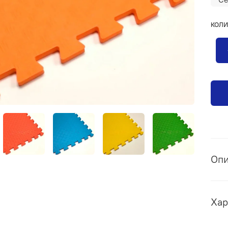
КОЛИ
Оп
Хар