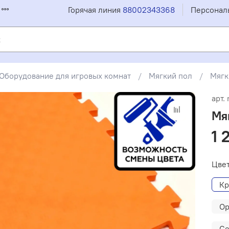
Горячая линия
88002343368
Персонал
Оборудование для игровых комнат
Мягкий пол
Мягк
арт.
Мя
1 
Цве
Кр
О
С