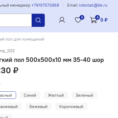
ьный менеджер
+79197573368
Email
robotail@bk.ru
0
0
0 ₽
ий пол для помещений
mp_022
гкий пол 500x500x10 мм 35-40 шор
230 ₽
т
асный
Синий
Желтый
Зеленый
ранжевый
Бежевый
Коричневый
ерый