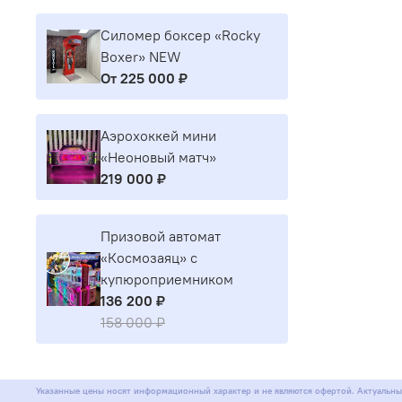
Силомер боксер «Rocky
Boxer» NEW
От
225 000 ₽
Аэрохоккей мини
«Неоновый матч»
219 000 ₽
Призовой автомат
«Космозаяц» с
купюроприемником
136 200 ₽
158 000 ₽
Указанные цены носят информационный характер и не являются офертой. Актуальны