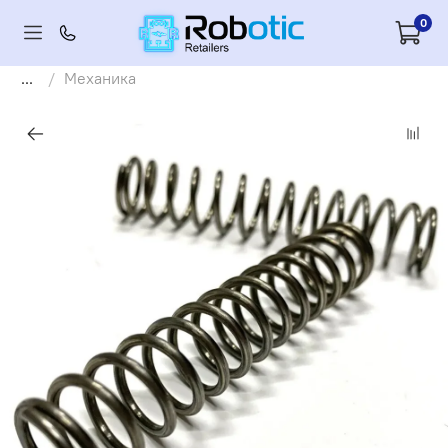
0
...
Механика