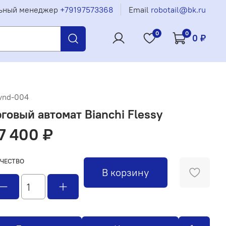
ьный менеджер
+79197573368
Email
robotail@bk.ru
0
0
0 ₽
vnd-004
рговый автомат Bianchi Flessy
7 400 ₽
ЧЕСТВО
В корзину