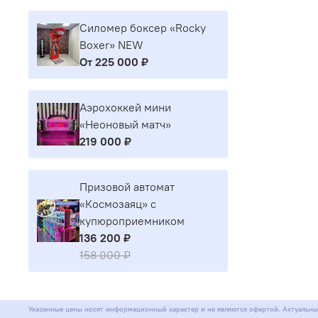
Силомер боксер «Rocky
Boxer» NEW
От
225 000 ₽
Аэрохоккей мини
«Неоновый матч»
219 000 ₽
Призовой автомат
«Космозаяц» с
купюроприемником
136 200 ₽
158 000 ₽
Указанные цены носят информационный характер и не являются офертой. Актуальны