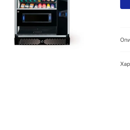
Оп
Хар