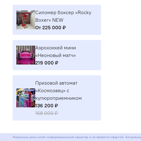
Силомер боксер «Rocky
Boxer» NEW
От
225 000 ₽
Аэрохоккей мини
«Неоновый матч»
219 000 ₽
Призовой автомат
«Космозаяц» с
купюроприемником
136 200 ₽
158 000 ₽
Указанные цены носят информационный характер и не являются офертой. Актуальны