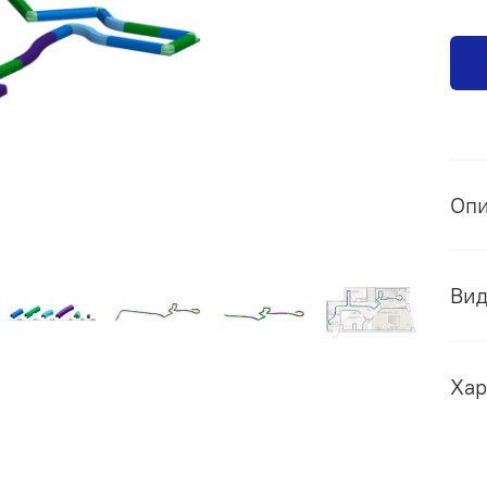
Оп
Ви
Хар