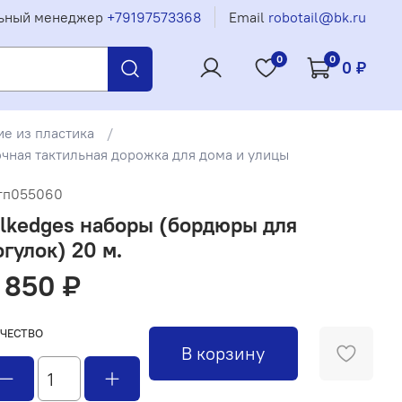
ьный менеджер
+79197573368
Email
robotail@bk.ru
0
0
0 ₽
е из пластика
чная тактильная дорожка для дома и улицы
гп055060
lkedges наборы (бордюры для
гулок) 20 м.
 850 ₽
ЧЕСТВО
В корзину