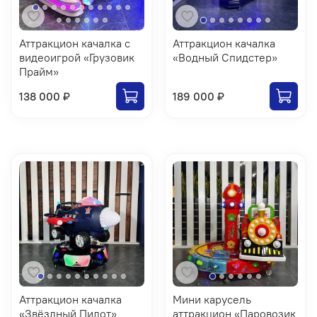
Аттракцион качалка с
Аттракцион качалка
видеоигрой «Грузовик
«Водный Спидстер»
Прайм»
138 000 ₽
189 000 ₽
Аттракцион качалка
Мини карусель
«Звёздный Пилот»
аттракцион «Паровозик