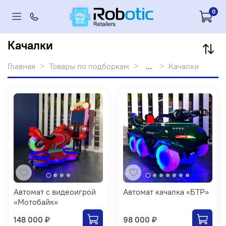
0
Качалки
Главная
Товары по подборкам
...
Качалки
Автомат с видеоигрой
Автомат качалка «БТР»
«Мотобайк»
148 000 ₽
98 000 ₽