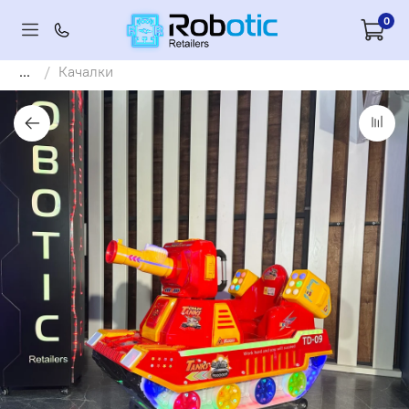
0
...
Качалки