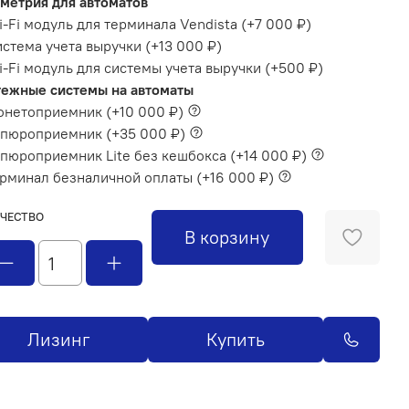
метрия для автоматов
-Fi модуль для терминала Vendista
(+
7 000 ₽
)
стема учета выручки
(+
13 000 ₽
)
-Fi модуль для системы учета выручки
(+
500 ₽
)
ежные системы на автоматы
онетоприемник
(+
10 000 ₽
)
упюроприемник
(+
35 000 ₽
)
пюроприемник Lite без кешбокса
(+
14 000 ₽
)
рминал безналичной оплаты
(+
16 000 ₽
)
ЧЕСТВО
В корзину
Лизинг
Купить