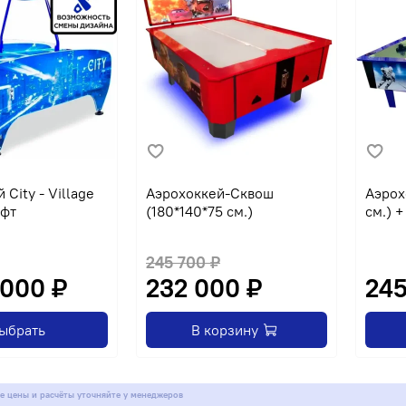
 City - Village
Аэрохоккей-Сквош
Аэрох
 фт
(180*140*75 см.)
см.) 
245 700 ₽
000 ₽
232 000 ₽
245
ыбрать
В корзину
е цены и расчёты уточняйте у менеджеров