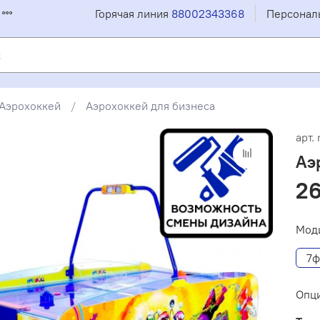
Горячая линия
88002343368
Персонал
Аэрохоккей
Аэрохоккей для бизнеса
арт.
Аэ
26
Мод
7ф
Опц