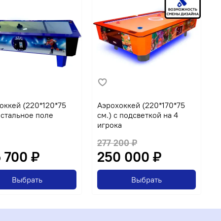
оккей (220*120*75
Аэрохоккей (220*170*75
А
+ стальное поле
см.) с подсветкой на 4
к
игрока
с
277 200 ₽
 700 ₽
250 000 ₽
Выбрать
Выбрать