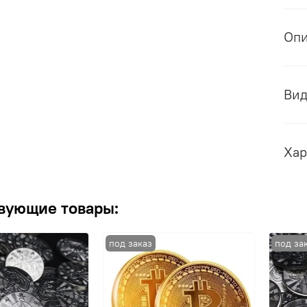
Оп
Ви
Хар
вующие товары: