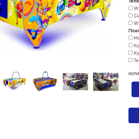
Теле
Wi
Си
Wi
Плат
М
К
Ку
Те
КОЛИ