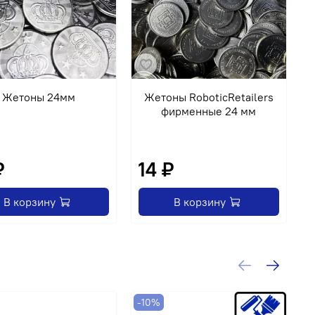
Жетоны 24мм
Жетоны RoboticRetailers
фирменные 24 мм
T
₽
14 ₽
В корзину
В корзину
-10%
-