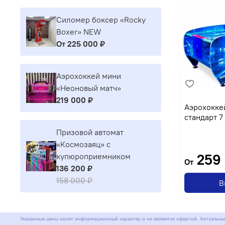
Силомер боксер «Rocky
Boxer» NEW
От
225 000 ₽
Аэрохоккей мини
«Неоновый матч»
219 000 ₽
Аэрохоккей
стандарт 7
Призовой автомат
«Космозаяц» с
259 
купюроприемником
От
136 200 ₽
158 000 ₽
В
Указанные цены носят информационный характер и не являются офертой. Актуальны