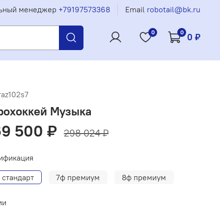
ьный менеджер
+79197573368
Email
robotail@bk.ru
0
0
0 ₽
raz102s7
рохоккей Музыка
9 500 ₽
298 024 ₽
ификация
 стандарт
7ф премиум
8ф премиум
ии