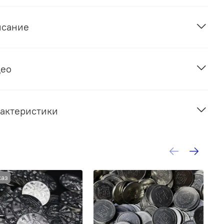
исание
део
актеристики