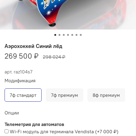
Аэрохоккей Синий лёд
269 500 ₽
298 024 ₽
арт.
raz104s7
Модификация
7ф стандарт
7ф премиум
8ф премиум
Опции
Телеметрия для автоматов
Wi-Fi модуль для терминала Vendista
(+
7 000 ₽
)