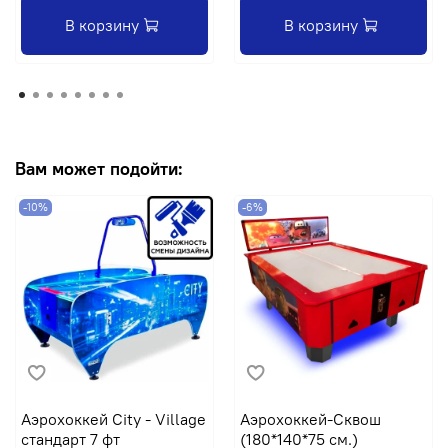
В корзину
В корзину
Вам может подойти:
-10%
-6%
Аэрохоккей City - Village
Аэрохоккей-Сквош
стандарт 7 фт
(180*140*75 см.)