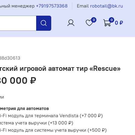
ьный менеджер
+79197573368
Email
robotail@bk.ru
0
0
0 ₽
38d30613
тский игровой автомат тир «Rescue»
80 000 ₽
ии
метрия для автоматов
-Fi модуль для терминала Vendista
(+
7 000 ₽
)
стема учета выручки
(+
13 000 ₽
)
-Fi модуль для системы учета выручки
(+
500 ₽
)