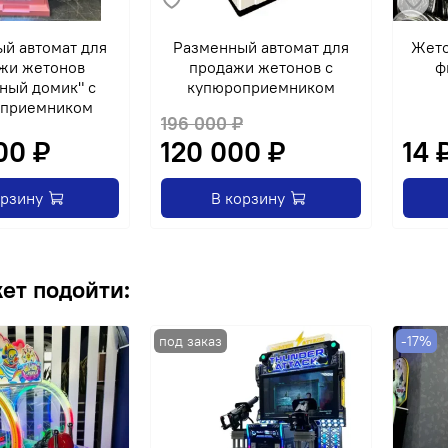
й автомат для
Разменный автомат для
Жето
жи жетонов
продажи жетонов с
ф
ный домик" с
купюроприемником
оприемником
196 000 ₽
00 ₽
120 000 ₽
14 
орзину
В корзину
ет подойти:
-17%