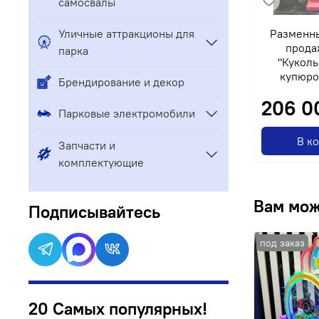
самосвалы
Разменны
Уличные аттракционы для
прода
парка
"Куколь
купюр
Брендирование и декор
206 0
Парковые электромобили
В к
Запчасти и
комплектующие
Вам мож
Подписывайтесь
20 Самых популярных!