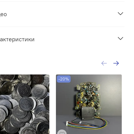
део
актеристики
-20%