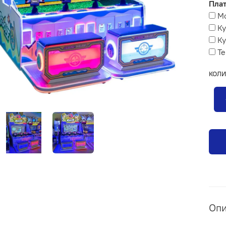
Плат
М
К
Ку
Те
КОЛИ
Оп