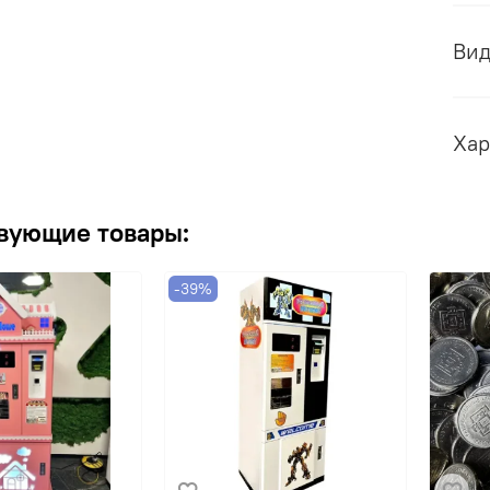
Ви
Хар
вующие товары:
-39%