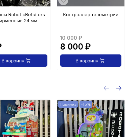
ны RoboticRetailers
Контроллер телеметрии
ирменные 24 мм
10 000 ₽
₽
8 000 ₽
В корзину
В корзину
Новинка
-15%
-