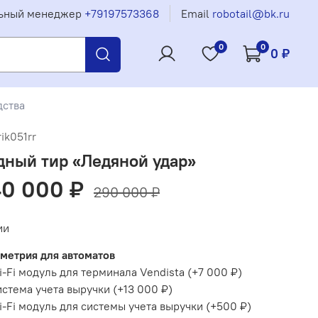
ьный менеджер
+79197573368
Email
robotail@bk.ru
0
0
0 ₽
дства
rik051rr
дный тир «Ледяной удар»
0 000 ₽
290 000 ₽
ии
метрия для автоматов
-Fi модуль для терминала Vendista
(+
7 000 ₽
)
стема учета выручки
(+
13 000 ₽
)
-Fi модуль для системы учета выручки
(+
500 ₽
)