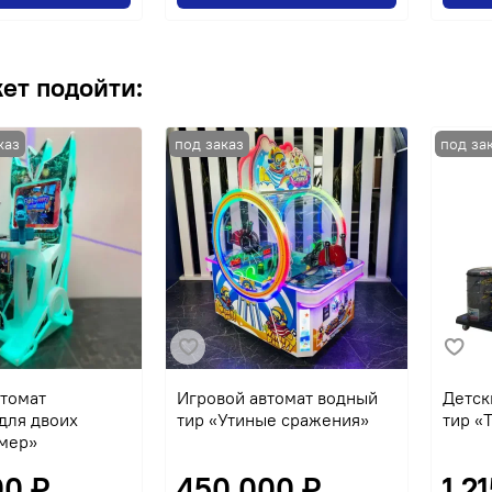
ет подойти:
втомат
Игровой автомат водный
Детск
для двоих
тир «Утиные сражения»
тир «
мер»
00 ₽
450 000 ₽
1 2