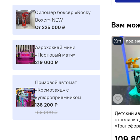
Силомер боксер «Rocky
Boxer» NEW
Вам мож
От
225 000 ₽
Хит
Аэрохоккей мини
«Неоновый матч»
219 000 ₽
Призовой автомат
«Космозаяц» с
купюроприемником
136 200 ₽
158 000 ₽
Детский а
стрелялка 
«Трансфор
109 8