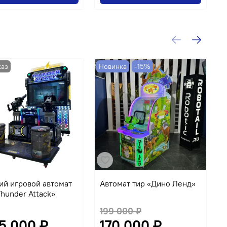
Новинка
-15%
-
ий игровой автомат
Автомат тир «Дино Ленд»
С
Thunder Attack»
199 000 ₽
15 000 ₽
170 000 ₽