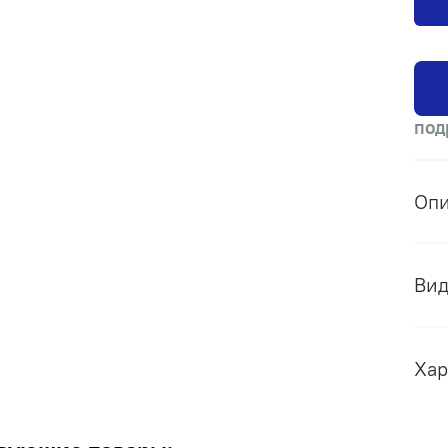
под
Оп
Ви
Хар