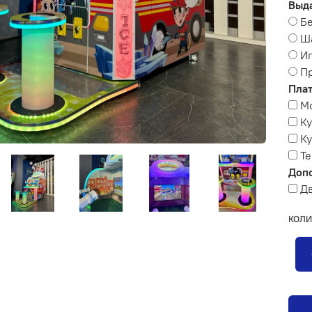
Выда
Бе
Ш
Иг
П
Плат
М
К
Ку
Те
Доп
Д
КОЛИ