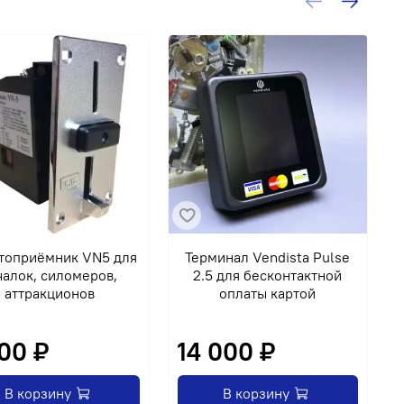
-
топриёмник VN5 для
Терминал Vendista Pulse
чалок, силомеров,
2.5 для бесконтактной
аттракционов
оплаты картой
1
00 ₽
14 000 ₽
В корзину
В корзину