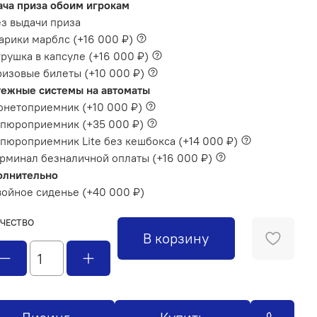
ча приза обоим игрокам
з выдачи приза
арики марблс
(+
16 000 ₽
)
рушка в капсуле
(+
16 000 ₽
)
ризовые билеты
(+
10 000 ₽
)
ежные системы на автоматы
онетоприемник
(+
10 000 ₽
)
упюроприемник
(+
35 000 ₽
)
пюроприемник Lite без кешбокса
(+
14 000 ₽
)
рминал безналичной оплаты
(+
16 000 ₽
)
олнительно
войное сиденье
(+
40 000 ₽
)
ЧЕСТВО
В корзину