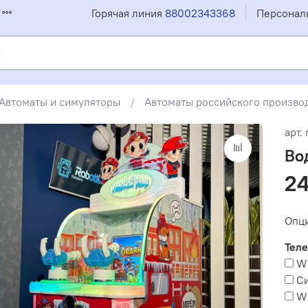
Горячая линия
88002343368
Персонал
Автоматы и симуляторы
Автоматы российского произво
арт.
Во
24
Опц
Теле
Wi
Си
Wi