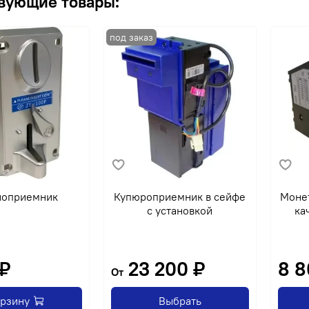
вующие товары:
ноприемник
Купюроприемник в сейфе
Моне
с установкой
ка
 ₽
23 200 ₽
8 8
От
орзину
Выбрать