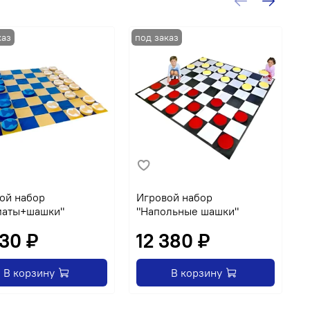
ой набор
Игровой набор
Д
маты+шашки"
"Напольные шашки"
к
130 ₽
12 380 ₽
В корзину
В корзину