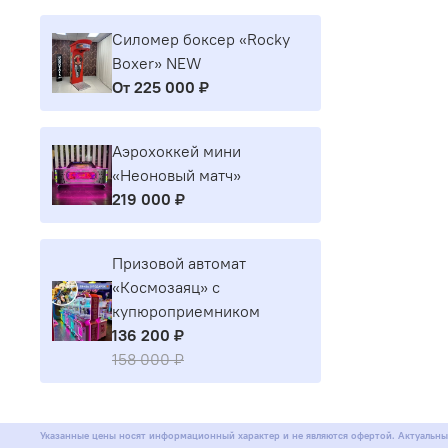
Силомер боксер «Rocky
Boxer» NEW
От
225 000 ₽
Аэрохоккей мини
«Неоновый матч»
219 000 ₽
Призовой автомат
«Космозаяц» с
купюроприемником
136 200 ₽
158 000 ₽
Указанные цены носят информационный характер и не являются офертой. Актуальны