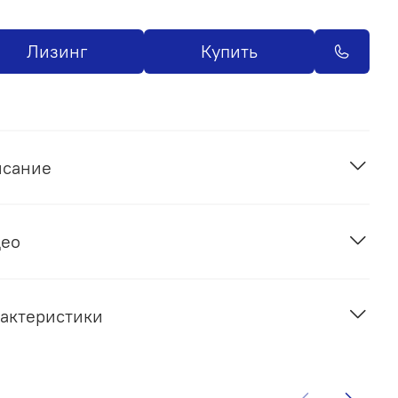
Лизинг
Купить
исание
део
актеристики