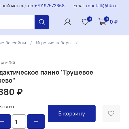
ьный менеджер
+79197573368
Email
robotail@bk.ru
0
0
0 ₽
ие бассейны
Игровые наборы
tpn-283
дактическое панно "Грушевое
рево"
880 ₽
ЧЕСТВО
В корзину