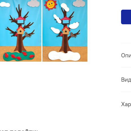
Оп
Ви
Хар