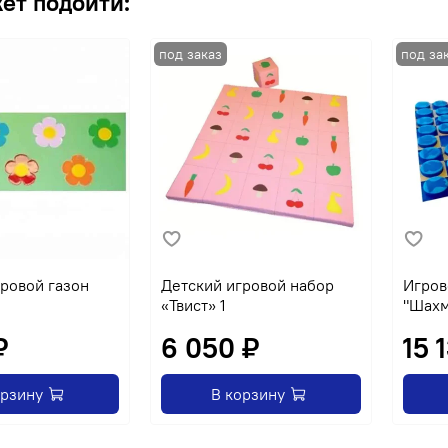
ет подойти:
ровой газон
Детский игровой набор
Игров
«Твист» 1
"Шах
₽
6 050 ₽
15 
орзину
В корзину