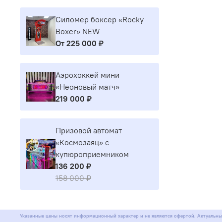
Силомер боксер «Rocky
Boxer» NEW
От
225 000 ₽
Аэрохоккей мини
«Неоновый матч»
219 000 ₽
Призовой автомат
«Космозаяц» с
купюроприемником
136 200 ₽
158 000 ₽
Указанные цены носят информационный характер и не являются офертой. Актуальны