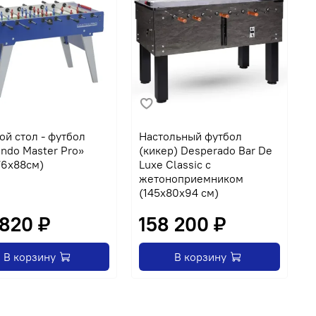
ой стол - футбол
Настольный футбол
Н
ando Master Pro»
(кикер) Desperado Bar De
(
76x88см)
Luxe Classic с
C
жетоноприемником
(145х80х94 см)
 820 ₽
158 200 ₽
В корзину
В корзину