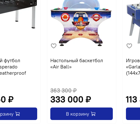
й футбол
Настольный баскетбол
Игров
sperado
«Air Ball»
«Garl
eatherproof
(144x
363 300 ₽
50 ₽
333 000 ₽
113
орзину
В корзину