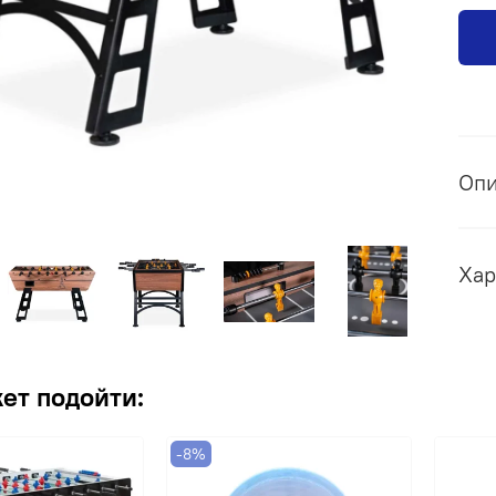
Оп
Хар
ет подойти:
-8%