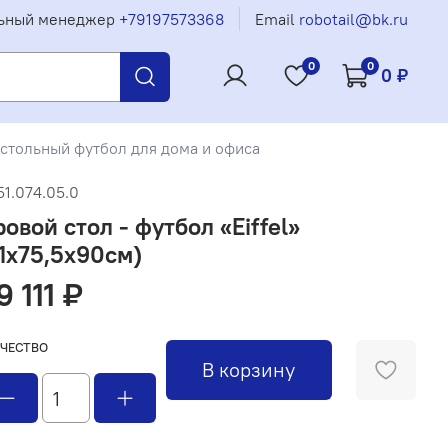
ьный менеджер
+79197573368
Email
robotail@bk.ru
0
0
0 ₽
стольный футбол для дома и офиса
51.074.05.0
овой стол - футбол «Eiffel»
51х75,5х90см)
9 111 ₽
ЧЕСТВО
В корзину