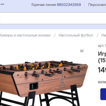
Горячая линия
88002343368
Персонал
Кикеры и настольные хоккеи
Настольный футбол
На
арт.
Игр
(1
14
КОЛИ