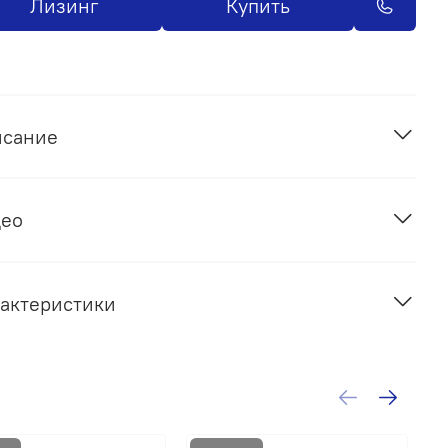
Лизинг
Купить
исание
део
актеристики