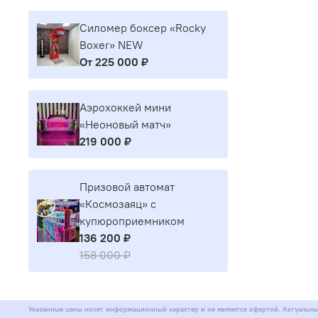
Силомер боксер «Rocky
Boxer» NEW
От
225 000 ₽
Аэрохоккей мини
«Неоновый матч»
219 000 ₽
Призовой автомат
«Космозаяц» с
купюроприемником
136 200 ₽
158 000 ₽
Указанные цены носят информационный характер и не являются офертой. Актуальны