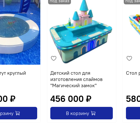
тут круглый
Детский стол для
Стол 
изготовления слаймов
"Магический замок"
00 ₽
456 000 ₽
580
орзину
В корзину