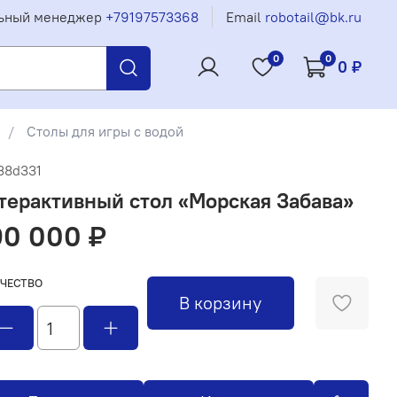
ьный менеджер
+79197573368
Email
robotail@bk.ru
0
0
0 ₽
Столы для игры с водой
38d331
терактивный стол «Морская Забава»
90 000 ₽
ЧЕСТВО
В корзину