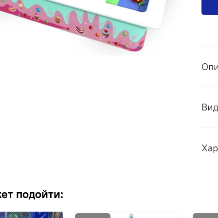
Оп
Ви
Хар
ет подойти: