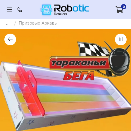
0
...
Призовые Аркады