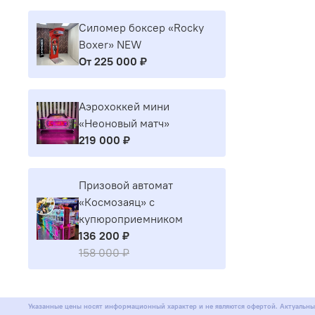
Силомер боксер «Rocky
Boxer» NEW
От
225 000 ₽
Аэрохоккей мини
«Неоновый матч»
219 000 ₽
Призовой автомат
«Космозаяц» с
купюроприемником
136 200 ₽
158 000 ₽
Указанные цены носят информационный характер и не являются офертой. Актуальны