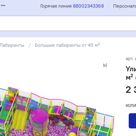
Горячая линия
88002343368
Персонал
Лабиринты
Большие лабиринты от 40 м²
арт.
Ул
м² 
2 
КОЛИ