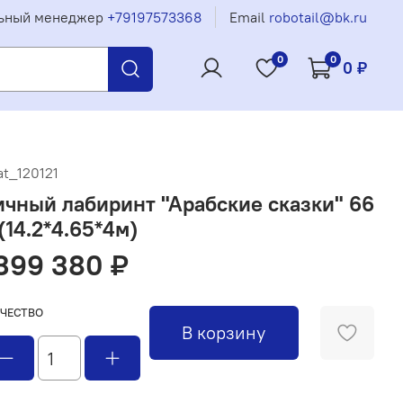
ьный менеджер
+79197573368
Email
robotail@bk.ru
0
0
0 ₽
at_120121
ичный лабиринт "Арабские сказки" 66
(14.2*4.65*4м)
399 380 ₽
ЧЕСТВО
В корзину