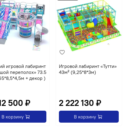
ий игровой лабиринт
Игровой лабиринт «Тутти»
Д
шой переполох» 73.5
43м² (9,25*8*3м)
«
65*8,5*4,5м + декор )
(
12 500 ₽
2 222 130 ₽
В корзину
В корзину