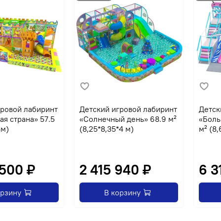
гровой лабиринт
Детский игровой лабиринт
Детск
я страна» 57.5
«Солнечный день» 68.9 м²
«Боль
4м)
(8,25*8,35*4 м)
м² (8,
 500 ₽
2 415 940 ₽
6 3
орзину
В корзину