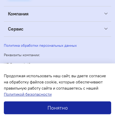
Компания
Сервис
Политика обработки персональных данных
Реквизиты компании:
ИП Беляев А. Ю.
ИНН: 263605160270
Адрес: 355035, Россия, Ставропольский край, Ставрополь,
Продолжая использовать наш сайт, вы даете согласие
Кулакова 51
на обработку файлов cookie, которые обеспечивают
ОГРН/ОГРНИП: 304263530000073
правильную работу сайта и соглашаетесь с нашей
В корзину
Политикой безопасности
Понятно
Инструкции
Главная
Поиск
Корзина
Избранное